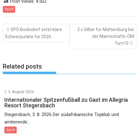
Post Views:
4.502
Sport
Beitragsnavigation
SPÖ Bocksdorf setzt klare
2 x Silber für Mattersburg bei
der Mannschafts-ÖM
Schwerpunkte für 2026
Turn10
Related posts
3. August 2026
Internationaler Spitzenfußball zu Gast im Allegria
Resort Stegersbach
Stegersbach, 3. 8. 2026 Der südafrikanische Topklub und
amtierende...
Sport