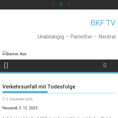
Skip
to
content
BKF TV
Unabhängig – Parteifrei – Neutral
Verkehrsunfall mit Todesfolge
5. Dezember 2025
Neusiedl, 5. 12. 2025