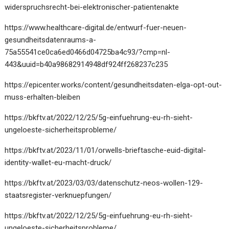
widerspruchsrecht-bei-elektronischer-patientenakte
https://www.healthcare-digital.de/entwurf-fuer-neuen-
gesundheitsdatenraums-a-
75a55541ce0ca6ed0466d04725ba4c93/?cmp=nl-
443&uuid=b40a98682914948df924ff268237c235
https://epicenter.works/content/gesundheitsdaten-elga-opt-out-
muss-erhalten-bleiben
https://bkftv.at/2022/12/25/5g-einfuehrung-eu-rh-sieht-
ungeloeste-sicherheitsprobleme/
https://bkftv.at/2023/11/01/orwells-brieftasche-euid-digital-
identity-wallet-eu-macht-druck/
https://bkftv.at/2023/03/03/datenschutz-neos-wollen-129-
staatsregister-verknuepfungen/
https://bkftv.at/2022/12/25/5g-einfuehrung-eu-rh-sieht-
ungeloeste-sicherheitsprobleme/