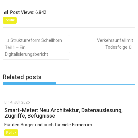
Post Views:
6.842
Politik
Beitragsnavigation
Strukturreform Schellhorn
Verkehrsunfall mit
Todesfolge
Teil 1 – Ein
Digitalisierungsbericht
Related posts
14. Juli 2026
Smart-Meter: Neu Architektur, Datenauslesung,
Zugriffe, Befugnisse
Für den Bürger und auch für viele Firmen im...
Politik