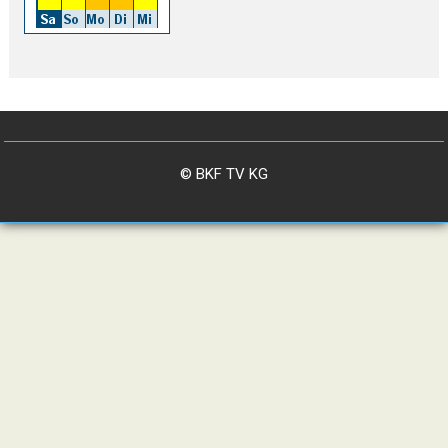
© BKF TV KG