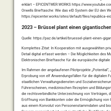
erklärt – EPICENTWER.WORKS
https://www.youtube.
Orwells Brieftasche: Wie das eID System der EU den W
https://epicenter.works/sites/default/files/republica-ei
2023 – Brüssel plant einen gigantische
Quelle:
https://paz.de/artikel/bruessel-plant-einen-gi
Komplettes Zitat: In Kooperation mit ausgewählten pri
Detail digital erfasst werden – Die Möglichkeiten des 
Elektronischen Brieftasche für die europäische digitale 
Im Rahmen der angelaufenen Pilotprojekte „Potential“, „E
Erprobung von elf Anwendungsfällen für die digitalen 
staatlichen Verwaltungsdiensten und Sozialversicherun
Führerscheinen, medizinischen Rezepten und Bildungsn
die rechtsverbindliche Unterzeichnung von Verträgen, d
Eröffnung von Bankkonten oder die Ermöglichung von O
aus einem Konvolut von Personenstammdaten und biom