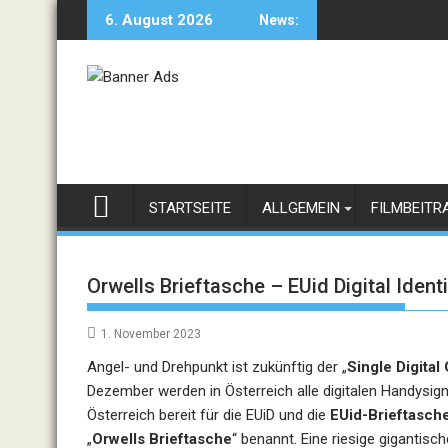
Skip
6. August 2026
News:
to
content
STARTSEITE
ALLGEMEIN
FILMBEITR
Orwells Brieftasche – EUid Digital Ident
1. November 2023
Angel- und Drehpunkt ist zukünftig der „
Single Digita
Dezember werden in Österreich alle digitalen Handysigna
Österreich bereit für die EUiD und die
EUid-Brieftasche 
„
Orwells Brieftasche
“ benannt. Eine riesige gigantis