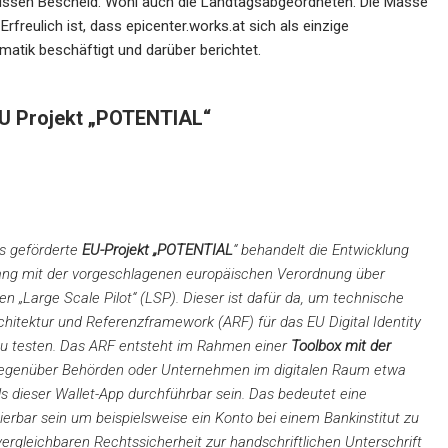
issen Bescheid. Wohl auch die Landtagsabgeordneten. Die Masse
freulich ist, dass epicenter.works.at sich als einzige
matik beschäftigt und darüber berichtet.
EU Projekt „POTENTIAL“
s geförderte
EU-Projekt „
POTENTIAL
“ behandelt die Entwicklung
 mit der vorgeschlagenen europäischen Verordnung über
en „Large Scale Pilot“ (LSP). Dieser ist dafür da, um technische
itektur und Referenzframework (ARF) für das EU Digital Identity
zu testen. Das ARF entsteht im Rahmen einer
Toolbox mit der
n gegenüber Behörden oder Unternehmen im digitalen Raum etwa
 dieser Wallet-App durchführbar sein. Das bedeutet eine
sierbar sein um beispielsweise ein Konto bei einem Bankinstitut zu
vergleichbaren Rechtssicherheit zur handschriftlichen Unterschrift