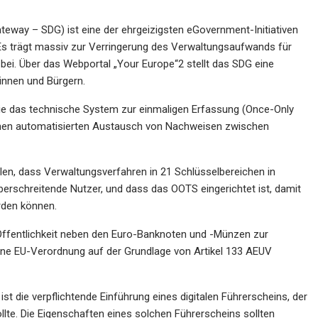
Gateway – SDG) ist eine der ehrgeizigsten eGovernment-Initiativen
. Es trägt massiv zur Verringerung des Verwaltungsaufwands für
ei. Über das Webportal „Your Europe“2 stellt das SDG eine
innen und Bürgern.
 die das technische System zur einmaligen Erfassung (Once-Only
inen automatisierten Austausch von Nachweisen zwischen
len, dass Verwaltungsverfahren in 21 Schlüsselbereichen in
berschreitende Nutzer, und dass das OOTS eingerichtet ist, damit
rden können.
 Öffentlichkeit neben den Euro-Banknoten und -Münzen zur
eine EU-Verordnung auf der Grundlage von Artikel 133 AEUV
die verpflichtende Einführung eines digitalen Führerscheins, der
lte. Die Eigenschaften eines solchen Führerscheins sollten