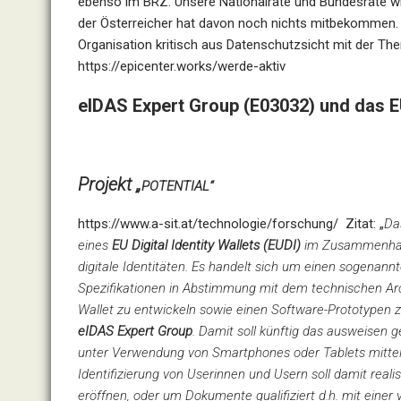
ebenso im BRZ. Unsere Nationalräte und Bundesräte w
der Österreicher hat davon noch nichts mitbekommen. Er
Organisation kritisch aus Datenschutzsicht mit der The
https://epicenter.works/werde-aktiv
eIDAS Expert Group (E03032) und das 
Projekt „
POTENTIAL“
https://www.a-sit.at/technologie/forschung/
Zitat: „
Da
eines
EU Digital Identity Wallets (EUDI)
im Zusammenhang
digitale Identitäten. Es handelt sich um einen sogenannt
Spezifikationen in Abstimmung mit dem technischen Arch
Wallet zu entwickeln sowie einen Software-Prototypen 
eIDAS Expert Group
. Damit soll künftig das ausweise
unter Verwendung von Smartphones oder Tablets mittels
Identifizierung von Userinnen und Usern soll damit reali
eröffnen, oder um Dokumente qualifiziert d.h. mit einer 