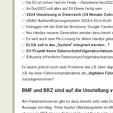
✅ Die EU ist schon fast im Finale – Ratsebene Nov202
✅ Im Dez2023 soll alles auf EU Ebene fertig sein
✅
2024 Umsetzung in Österreich (24 Monate Zeit
✅ eIDAS-Authentifizierungssystem 2024 in EU in Kraft
✅ Einloggen mit der EUid bei Amazone, Google, Faceb
✅ Nur Handys neuerer Generation werden dazu bereit 
✅ Es wird auch eine Pin-Lösung für ältere Handys geb
✅
ELGA soll in das „System“ integriert werden…?
✅
EU-Projekt keine Datenschutzfolgenabschätzun
✅ IDAustria öffentliche Datenschutzfolgenabschätzun
Es lauern jedoch noch viele Probleme wie z.B. beim dig
z.B. bei einer Führerscheinabnahme die „
digitalen Fü
zurückgenommen?
BMF und BRZ sind auf die Umstellung v
Am Parlamentsserver gibt es dazu bereits sehr viele D
Aussage von Mag. Peter Kustor (Abteilungsleiter im BMF