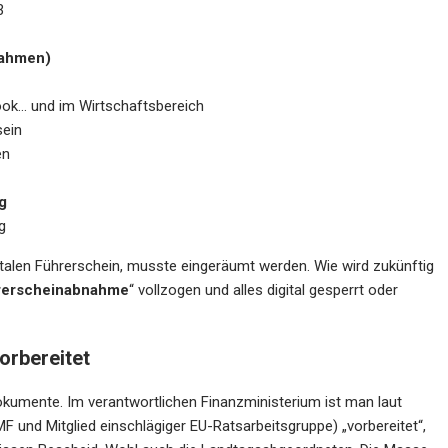
3
rahmen)
ook… und im Wirtschaftsbereich
sein
en
g
g
italen Führerschein, musste eingeräumt werden. Wie wird zukünftig
hrerscheinabnahme
“ vollzogen und alles digital gesperrt oder
orbereitet
okumente. Im verantwortlichen Finanzministerium ist man laut
 und Mitglied einschlägiger EU-Ratsarbeitsgruppe) „vorbereitet“,