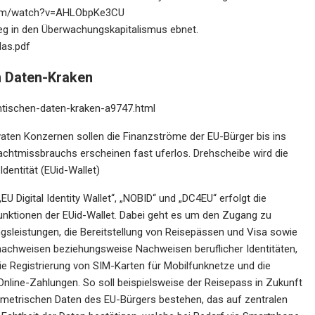
com/watch?v=AHLObpKe3CU
eg in den Überwachungskapitalismus ebnet.
das.pdf
n Daten-Kraken
gantischen-daten-kraken-a9747.html
vaten Konzernen sollen die Finanzströme der EU-Bürger bis ins
Machtmissbrauchs erscheinen fast uferlos. Drehscheibe wird die
Identität (EUid-Wallet)
U Digital Identity Wallet“, „NOBID“ und „DC4EU“ erfolgt die
Funktionen der EUid-Wallet. Dabei geht es um den Zugang zu
gsleistungen, die Bereitstellung von Reisepässen und Visa sowie
achweisen beziehungsweise Nachweisen beruflicher Identitäten,
ie Registrierung von SIM-Karten für Mobilfunknetze und die
nline-Zahlungen. So soll beispielsweise der Reisepass in Zukunft
etrischen Daten des EU-Bürgers bestehen, das auf zentralen