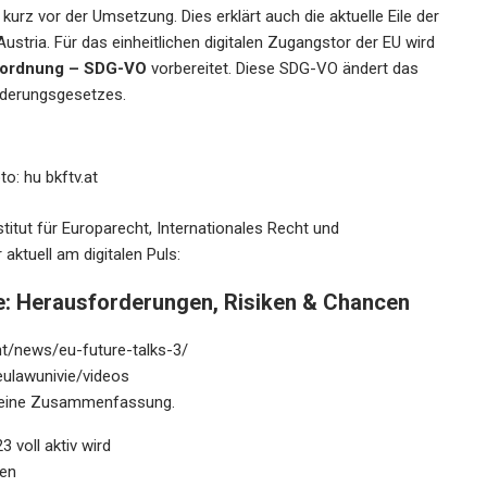
urz vor der Umsetzung. Dies erklärt auch die aktuelle Eile der
Austria. Für das einheitlichen digitalen Zugangstor der EU wird
erordnung – SDG-VO
vorbereitet. Diese SDG-VO ändert das
derungsgesetzes.
to: hu bkftv.at
itut für Europarecht, Internationales Recht und
ktuell am digitalen Puls:
he: Herausforderungen, Risiken & Chancen
cht/news/eu-future-talks-3/
ulawunivie/videos
– eine Zusammenfassung.
3 voll aktiv wird
sen