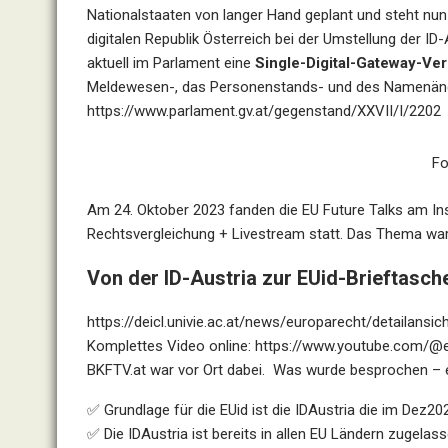
Nationalstaaten von langer Hand geplant und steht nun k
digitalen Republik Österreich bei der Umstellung der ID-
aktuell im Parlament eine
Single-Digital-Gateway-V
Meldewesen-, das Personenstands- und des Namenän
https://www.parlament.gv.at/gegenstand/XXVII/I/2202
Fo
Am 24. Oktober 2023 fanden die EU Future Talks am Inst
Rechtsvergleichung + Livestream statt. Das Thema war a
Von der ID-Austria zur EUid-Brieftasc
https://deicl.univie.ac.at/news/europarecht/detailansi
Komplettes Video online:
https://www.youtube.com/@e
BKFTV.at war vor Ort dabei. Was wurde besprochen 
✅ Grundlage für die EUid ist die IDAustria die im Dez202
✅ Die IDAustria ist bereits in allen EU Ländern zugelas