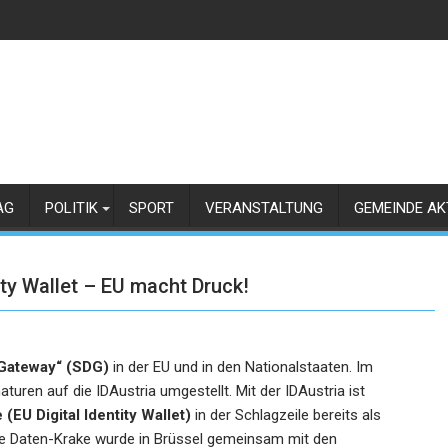
AG
POLITIK
SPORT
VERANSTALTUNG
GEMEINDE AK
ity Wallet – EU macht Druck!
l Gateway“ (SDG)
in der EU und in den Nationalstaaten. Im
turen auf die IDAustria umgestellt. Mit der IDAustria ist
(EU Digital Identity Wallet)
in der Schlagzeile bereits als
che Daten-Krake wurde in Brüssel gemeinsam mit den