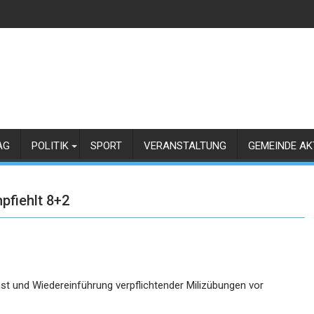
AG
POLITIK
SPORT
VERANSTALTUNG
GEMEINDE AK
fiehlt 8+2
st und Wiedereinführung verpflichtender Milizübungen vor