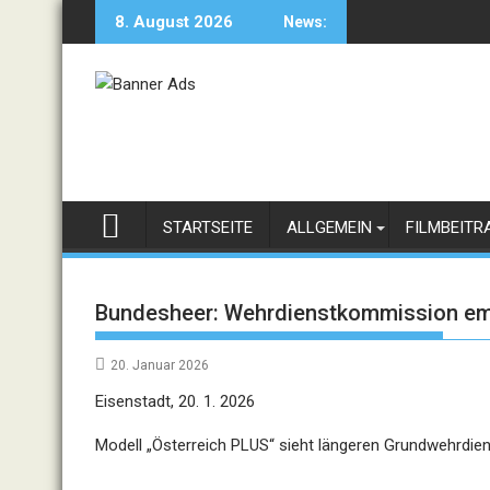
Skip
8. August 2026
News:
to
content
STARTSEITE
ALLGEMEIN
FILMBEITR
Bundesheer: Wehrdienstkommission emp
20. Januar 2026
Eisenstadt, 20. 1. 2026
Modell „Österreich PLUS“ sieht längeren Grundwehrdien