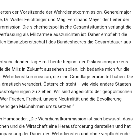
tierten der Vorsitzende der Wehrdienstkommission, Generalmajor
, Dr. Walter Feichtinger und Mag. Ferdinand Mayer der Leiter der
ommission. Die sicherheitspolitische Gesamtsituation verlangt die
rfassung als Milizarmee auszurichten ist. Daher empfiehlt die
llen Einsatzbereitschaft des Bundesheeres die Gesamtdauer aus
 entscheidender Tag – mit heute beginnt der Diskussionsprozess
 die Miliz in Zukunft aussehen sollen. Ich bedanke mich für die
 Wehrdienstkommission, die eine Grundlage erarbeitet haben. Die
n drastisch verändert. Österreich steht – wie viele andere Staaten
ussfolgerungen zu ziehen. Wir sind angesichts der geopolitischen
r Frieden, Freiheit, unsere Neutralität und die Bevölkerung
notwendigen Maßnahmen umzusetzen!“
in Hameseder: „Die Wehrdienstkommission ist sich bewusst, dass
en und die Wirtschaft eine Herausforderung darstellen und hat
e Anpassung der Dauer des Wehrdienstes und ohne verpflichtende