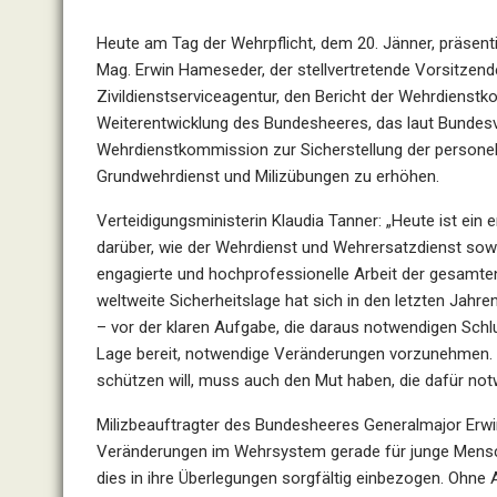
Heute am Tag der Wehrpflicht, dem 20. Jänner, präsen
Mag. Erwin Hameseder, der stellvertretende Vorsitzende
Zivildienstserviceagentur, den Bericht der Wehrdienstk
Weiterentwicklung des Bundesheeres, das laut Bundesve
Wehrdienstkommission zur Sicherstellung der persone
Grundwehrdienst und Milizübungen zu erhöhen.
Verteidigungsministerin Klaudia Tanner: „Heute ist ein
darüber, wie der Wehrdienst und Wehrersatzdienst sowie
engagierte und hochprofessionelle Arbeit der gesamten
weltweite Sicherheitslage hat sich in den letzten Jahre
– vor der klaren Aufgabe, die daraus notwendigen Schl
Lage bereit, notwendige Veränderungen vorzunehmen. We
schützen will, muss auch den Mut haben, die dafür 
Milizbeauftragter des Bundesheeres Generalmajor Erw
Veränderungen im Wehrsystem gerade für junge Mensch
dies in ihre Überlegungen sorgfältig einbezogen. Ohn