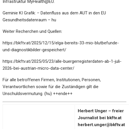
Infrastruktur MyHealth@EU.
Geminie KI Grafik: – Datenfluss aus dem AUT in den EU
Gesundheitsdatenraum – hu
Weiter Recherchen und Quellen:
https://bkftv.at/2025/12/15/elga-bereits-33-mio-blutbefunde-
und-diagnostikbilder-gespeichert/
https://bkftv.at/2025/05/23/alle-buergerregisterdaten-ab-1-juli-
2026-bei-austrian-micro-data-center/
Für alle betroffenen Firmen, Institutionen, Personen,
Verantwortlichen sowie für die Zuständigen gilt die
Unschuldsvermutung. (hu) ++ende++
Herbert Unger – freier
Journalist bei bkftv.at
herbert.unger@bkftv.at