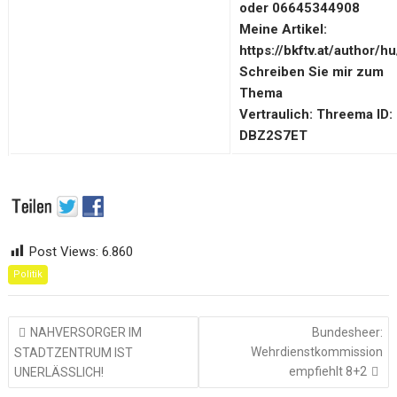
oder 06645344908
Meine Artikel:
https://bkftv.at/author/hu
Schreiben Sie mir zum
Thema
Vertraulich: Threema ID:
DBZ2S7ET
Post Views:
6.860
Politik
Beitragsnavigation
NAHVERSORGER IM
Bundesheer:
Wehrdienstkommission
STADTZENTRUM IST
empfiehlt 8+2
UNERLÄSSLICH!