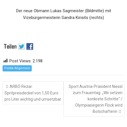
Der neue Obmann Lukas Sagmeister (Bildmitte) mit
Vizebürgermeisterin Sandra Kirisits (rechts)
Post Views:
2.198
Politik Allgemein
Beitragsnavigation
ARBÖ Rezar:
Sport Austria-Präsident Niessl
zum Frauentag: „Wir setzen
Spritpreisdeckel von 1,50 Euro
konkrete Schritte“ /
pro Liter wichtig und umsetzbar
Olympiasiegerin Flock wird
Botschafterin