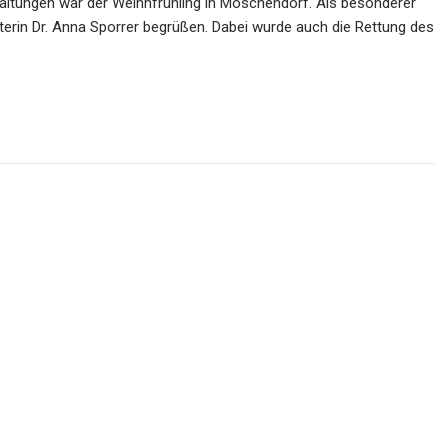
staltungen war der Weihnfrühling in Moschendorf. Als besonderer
sterin Dr. Anna Sporrer begrüßen. Dabei wurde auch die Rettung des