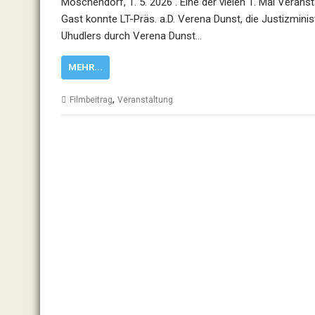
Moschendorf, 1. 5. 2026 . Eine der vielen 1. Mai Veran
Gast konnte LT-Präs. a.D. Verena Dunst, die Justizmini
Uhudlers durch Verena Dunst…
MEHR...
,
Filmbeitrag
Veranstaltung