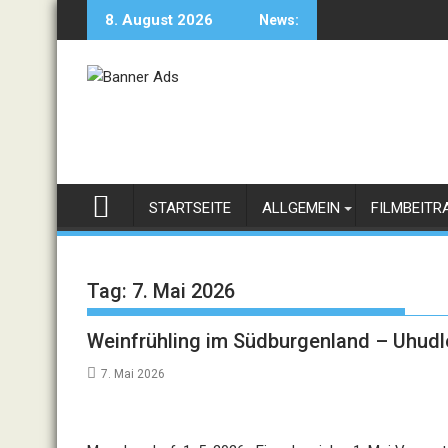
Skip
8. August 2026
News:
to
content
STARTSEITE
ALLGEMEIN
FILMBEITR
Tag:
7. Mai 2026
Weinfrühling im Südburgenland – Uhudler
7. Mai 2026