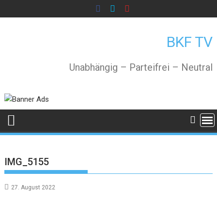
Skip
to
content
BKF TV
Unabhängig – Parteifrei – Neutral
IMG_5155
27. August 2022