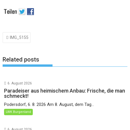
Beitragsnavigation
IMG_5155
Related posts
6. August 2026
Paradeiser aus heimischem Anbau: Frische, die man
schmeckt!
Podersdorf, 6. 8. 2026 Am 8. August, dem Tag...
LWK Burgenland
6. August 2026