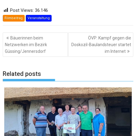
Post Views:
36.146
Filmbeitrag
Veranstaltung
Beitragsnavigation
Bäuerinnen beim
ÖVP: Kampf gegen die
Netzwerken im Bezirk
Doskozil-Baulandsteuer startet
Güssing/Jennersdorf
im Internet
Related posts