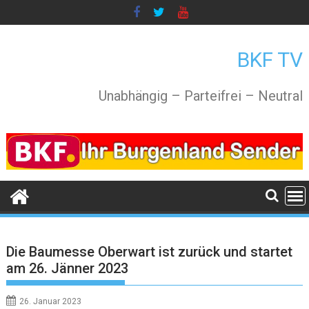
Skip
to
content
BKF TV
Unabhängig – Parteifrei – Neutral
Die Baumesse Oberwart ist zurück und startet
am 26. Jänner 2023
26. Januar 2023