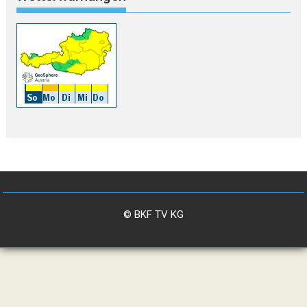
© BKF TV KG