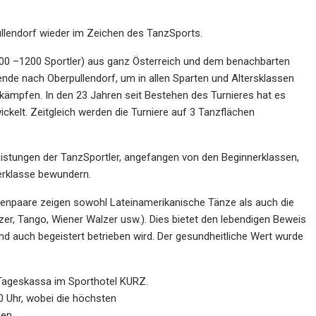
ullendorf wieder im Zeichen des
Tan
zSports.
000
–
1200
Sportler) aus ganz Österreich
und dem benachbarten
ende nach
Oberpullendorf
,
um in allen Sparten und Altersklassen
 kämpfen. In den 23
Jahren seit Bestehen des Turnieres hat es
ckelt.
Zeitgleich werden die Turniere auf 3
Tanzflächen
istungen
der
TanzSportler,
angefangen von den Beginnerklassen,
rklasse bewundern.
renpaare
zeigen
sowohl
Lateinamerikanische Tänze als auch
die
zer, Tango, Wiener Walzer usw.). Dies bietet den lebendigen Beweis
 und auch begeistert betrieben wird. Der gesundheitliche Wert
wurde
r Tageskassa im Sporthotel KURZ.
0
Uhr,
wobei
die
höchsten
en.