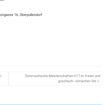
io
ngasse 16, Oberpullendorf
m
Österreichische Meisterschaften U17 im freien und
griechisch- römischen Stil