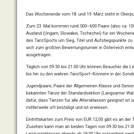
Das Wochenende vom 18. und 19. März
steht in Oberp
Zum 23.
Mal kommen rund
5
00
–
600
Paare (also
ca. 1
Ausland
(Ungarn, Slowakei, Tschechei)
für ein Wochen
des TanzSports um Sie
g, Titel und
Aufstiegspunkte z
u
sich zum
größten Bewertungsturnier in Österreich entwi
ausgetragen.
Täglich
von
09.30
bis
2
1.00
Uhr
können
B
esucher
die
Le
bis hin zu den wahren TanzSport
–
Könnern in der
Sonde
Jugendpaare,
Paare
der
Allgemeinen
Klasse
und
Senio
bekannten Tänze der Standardsektion (Langsamer
Wal
dafür, dass Tanzen
für alle Altersklassen geeignet ist
mittlerweile
oft bestätigt
und ist erwiesen
.
Eintrittskarten zum Preis von EUR 12,00 gibt es an de
Zusehen
kann
man
an
beiden
Tagen
von
09.30
bis
2
1
.0
Leistungsklassen abends ab 19.00 Uhr präsentiert werd