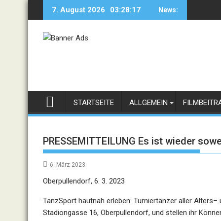
Skip
7. August 2026
03:28:17
News:
to
content
STARTSEITE
ALLGEMEIN
FILMBEITR
PRESSEMITTEILUNG Es ist wieder soweit
6. März 2023
Oberpullendorf, 6. 3. 2023
TanzSport
hautnah
erleben:
Turniertänzer
aller
Alters
–
Stadiongasse 16,
Oberpullendorf, und stellen ihr Könne