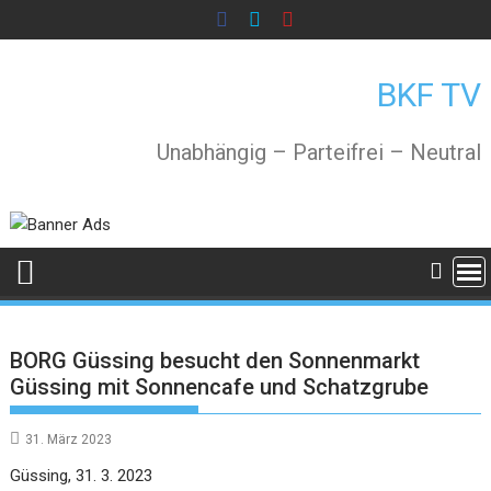
Skip
to
content
BKF TV
Unabhängig – Parteifrei – Neutral
BORG Güssing besucht den Sonnenmarkt
Güssing mit Sonnencafe und Schatzgrube
31. März 2023
Güssing, 31. 3. 2023