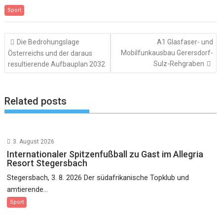
Sport
Beitragsnavigation
Die Bedrohungslage
A1 Glasfaser- und
Mobilfunkausbau Gerersdorf-
Österreichs und der daraus
Sulz-Rehgraben
resultierende Aufbauplan 2032
Related posts
3. August 2026
Internationaler Spitzenfußball zu Gast im Allegria
Resort Stegersbach
Stegersbach, 3. 8. 2026 Der südafrikanische Topklub und
amtierende...
Sport