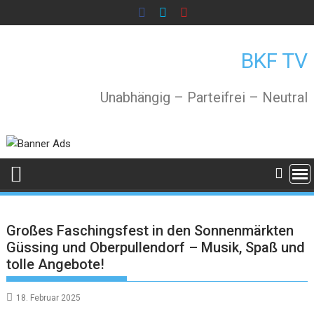
Skip
to
content
BKF TV
Unabhängig – Parteifrei – Neutral
Großes Faschingsfest in den Sonnenmärkten
Güssing und Oberpullendorf – Musik, Spaß und
tolle Angebote!
18. Februar 2025