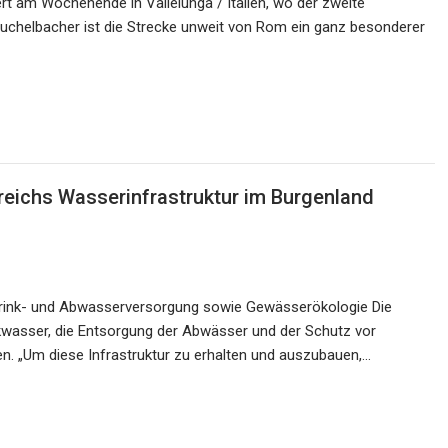
rt am Wochenende in Vallelunga / Italien, wo der zweite
Kuchelbacher ist die Strecke unweit von Rom ein ganz besonderer
rreichs Wasserinfrastruktur im Burgenland
 Trink- und Abwasserversorgung sowie Gewässerökologie Die
kwasser, die Entsorgung der Abwässer und der Schutz vor
. „Um diese Infrastruktur zu erhalten und auszubauen,…