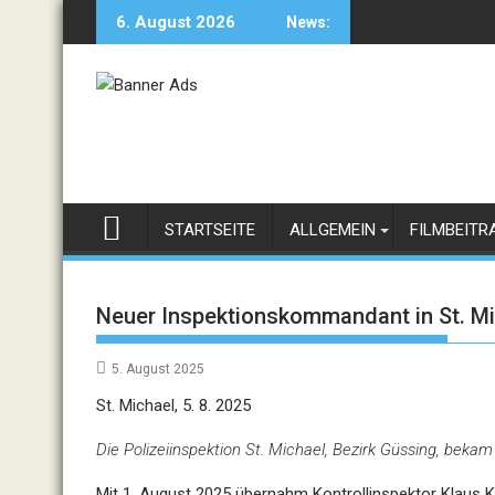
Skip
6. August 2026
News:
to
content
STARTSEITE
ALLGEMEIN
FILMBEITR
Neuer Inspektionskommandant in St. M
5. August 2025
St. Michael, 5. 8. 2025
Die Polizeiinspektion St. Michael, Bezirk Güssing, be
Mit 1. August 2025 übernahm Kontrollinspektor Klaus K