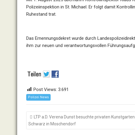
Polizeiinspektion in St. Michael. Er folgt damit Kontrol
Ruhestand trat.
Das Ernennungsdekret wurde durch Landespolizeidirekto
ihm zur neuen und verantwortungsvollen Führungsaufg
Post Views:
3.691
Polizei News
Beitragsnavigation
LTP a.D. Verena Dunst besuchte privaten Kunstgarten
Schwarz in Moschendorf