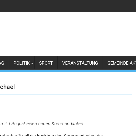
AG
POLITIK
SPORT
VERANSTALTUNG
GEMEINDE AK
ichael
kam mit 1.August einen neuen Kommandanten
roboth offiziell die Funktion des Kommandanten der