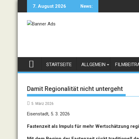
Skip
7. August 2026
News:
to
content
STARTSEITE
ALLGEMEIN
FILMBEITR
Damit Regionalität nicht untergeht
5. März 2026
Eisenstadt, 5. 3. 2026
Fastenzeit als Impuls für mehr Wertschätzung regi
Mit dem Beginn der Fastenzeit rückt traditionell de