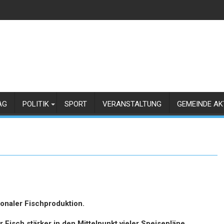
AG
POLITIK
SPORT
VERANSTALTUNG
GEMEINDE AK
onaler Fischproduktion.
r Fisch stärker in den Mittelpunkt vieler Speisepläne.