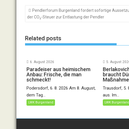
Beitragsnavigation
Pendlerforum Burgenland fordert sofortige Aussetz
der CO₂-Steuer zur Entlastung der Pendler
Related posts
6. August 2026
5. August 202
Paradeiser aus heimischem
Berlakovic
Anbau: Frische, die man
braucht Dü
schmeckt!
Maßnahme
Podersdorf, 6. 8. 2026 Am 8. August,
Trausdorf, 5.
dem Tag...
aus. Im...
LWK Burgenland
LWK Burgenlan