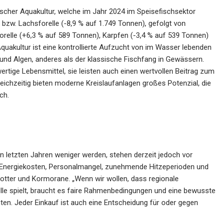
cher Aquakultur, welche im Jahr 2024 im Speisefischsektor
zw. Lachsforelle (-8,9 % auf 1.749 Tonnen), gefolgt von
orelle (+6,3 % auf 589 Tonnen), Karpfen (-3,4 % auf 539 Tonnen)
quakultur ist eine kontrollierte Aufzucht von im Wasser lebenden
und Algen, anderes als der klassische Fischfang in Gewässern.
rtige Lebensmittel, sie leisten auch einen wertvollen Beitrag zum
eichzeitig bieten moderne Kreislaufanlagen großes Potenzial, die
ch.
en letzten Jahren weniger werden, stehen derzeit jedoch vor
d Energiekosten, Personalmangel, zunehmende Hitzeperioden und
tter und Kormorane. „Wenn wir wollen, dass regionale
lle spielt, braucht es faire Rahmenbedingungen und eine bewusste
. Jeder Einkauf ist auch eine Entscheidung für oder gegen