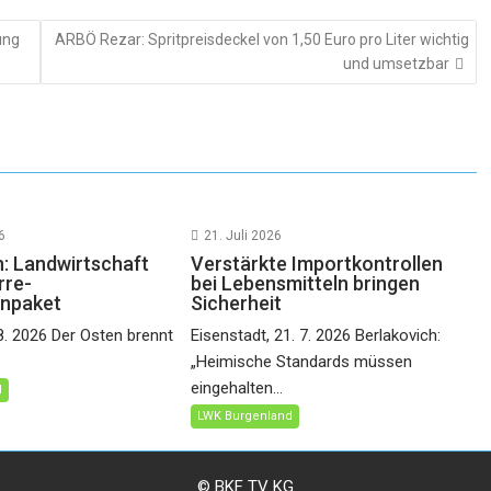
ung
ARBÖ Rezar: Spritpreisdeckel von 1,50 Euro pro Liter wichtig
und umsetzbar
6
21. Juli 2026
h: Landwirtschaft
Verstärkte Importkontrollen
rre-
bei Lebensmitteln bringen
npaket
Sicherheit
 8. 2026 Der Osten brennt
Eisenstadt, 21. 7. 2026 Berlakovich:
„Heimische Standards müssen
eingehalten...
d
LWK Burgenland
© BKF TV KG