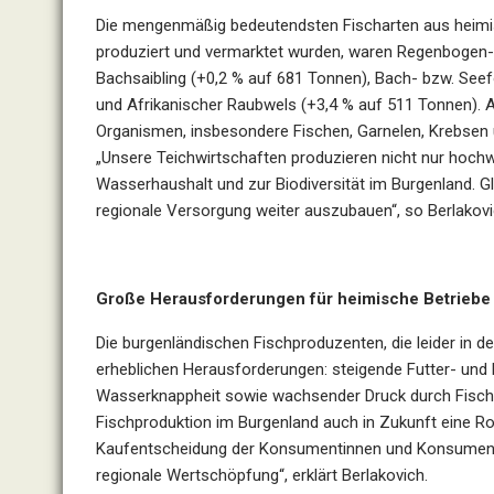
Die mengenmäßig bedeutendsten Fischarten aus heimis
produziert und vermarktet wurden, waren Regenbogen- b
Bachsaibling (+0,2 % auf 681 Tonnen), Bach- bzw. Seef
und Afrikanischer Raubwels (+3,4 % auf 511 Tonnen). A
Organismen, insbesondere Fischen, Garnelen, Krebsen 
„Unsere Teichwirtschaften produzieren nicht nur hochwe
Wasserhaushalt und zur Biodiversität im Burgenland. Gl
regionale Versorgung weiter auszubauen“, so Berlakovi
Große Herausforderungen für heimische Betriebe
Die burgenländischen Fischproduzenten, die leider in d
erheblichen Herausforderungen: steigende Futter- un
Wasserknappheit sowie wachsender Druck durch Fischo
Fischproduktion im Burgenland auch in Zukunft eine Ro
Kaufentscheidung der Konsumentinnen und Konsumenten
regionale Wertschöpfung“, erklärt Berlakovich.