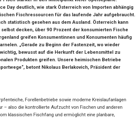
e Day deutlich, wie stark Österreich von Importen abhängig
mischen Fischressourcen für das laufende Jahr aufgebraucht.
ch statistisch gesehen aus dem Ausland. Österreich kann
s selbst decken, über 90 Prozent der konsumierten Fische
urgenland greifen Konsumentinnen und Konsumenten häufig
arnelen. „Gerade zu Beginn der Fastenzeit, wo wieder
 wichtig, bewusst auf die Herkunft der Lebensmittel zu
gionalen Produkten greifen. Unsere heimischen Betriebe
nsportwege“, betont
Nikolaus Berlakovich
, Präsident der
arpfenteiche, Forellenbetriebe sowie moderne Kreislaufanlagen
ur – also die kontrollierte Aufzucht von Fischen und anderen
om klassischen Fischfang und ermöglicht eine planbare,