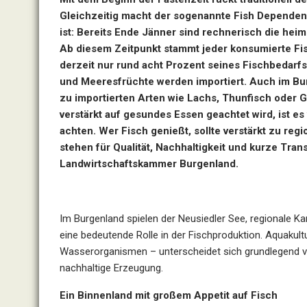
Gleichzeitig macht der sogenannte Fish Dependenc
ist: Bereits Ende Jänner sind rechnerisch die hei
Ab diesem Zeitpunkt stammt jeder konsumierte Fis
derzeit nur rund acht Prozent seines Fischbedarf
und Meeresfrüchte werden importiert. Auch im B
zu importierten Arten wie Lachs, Thunfisch oder G
verstärkt auf gesundes Essen geachtet wird, ist es
achten. Wer Fisch genießt, sollte verstärkt zu re
stehen für Qualität, Nachhaltigkeit und kurze Tra
Landwirtschaftskammer Burgenland.
Im Burgenland spielen der Neusiedler See, regionale K
eine bedeutende Rolle in der Fischproduktion. Aquakult
Wasserorganismen – unterscheidet sich grundlegend v
nachhaltige Erzeugung.
Ein Binnenland mit großem Appetit auf Fisch