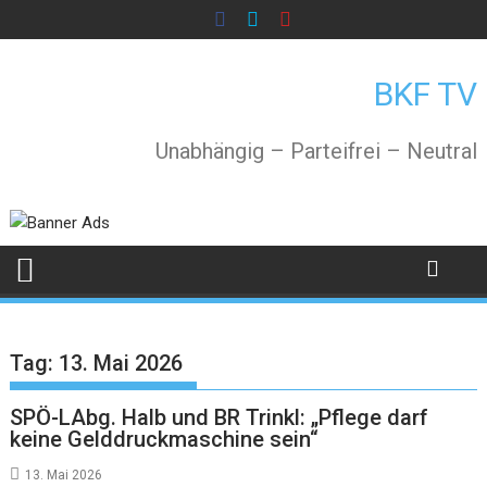
Skip
to
content
BKF TV
Unabhängig – Parteifrei – Neutral
Tag:
13. Mai 2026
SPÖ-LAbg. Halb und BR Trinkl: „Pflege darf
keine Gelddruckmaschine sein“
13. Mai 2026