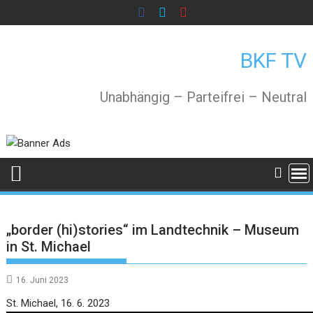
Skip
to
content
BKF TV
Unabhängig – Parteifrei – Neutral
„border (hi)stories“ im Landtechnik – Museum
in St. Michael
16. Juni 2023
Video
St. Michael, 16. 6. 2023