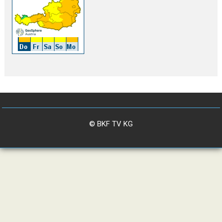
© BKF TV KG