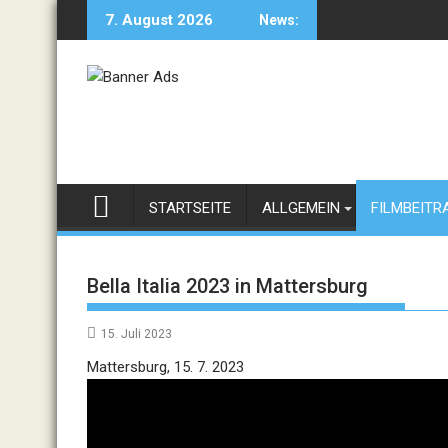
Skip
7. August 2026
News:
to
content
STARTSEITE
ALLGEMEIN
FILMBEITR
Bella Italia 2023 in Mattersburg
15. Juli 2023
Video
Mattersburg, 15. 7. 2023
Player