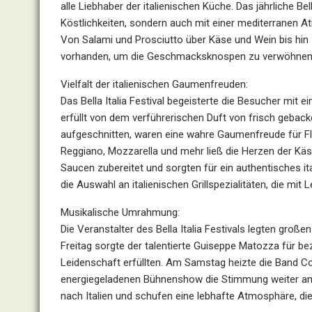
alle Liebhaber der italienischen Küche. Das jährliche Be
Köstlichkeiten, sondern auch mit einer mediterranen A
Von Salami und Prosciutto über Käse und Wein bis hin zu
vorhanden, um die Geschmacksknospen zu verwöhnen
Vielfalt der italienischen Gaumenfreuden:
Das Bella Italia Festival begeisterte die Besucher mit e
erfüllt von dem verführerischen Duft von frisch gebacke
aufgeschnitten, waren eine wahre Gaumenfreude für Fle
Reggiano, Mozzarella und mehr ließ die Herzen der Käs
Saucen zubereitet und sorgten für ein authentisches 
die Auswahl an italienischen Grillspezialitäten, die mi
Musikalische Umrahmung:
Die Veranstalter des Bella Italia Festivals legten gr
Freitag sorgte der talentierte Guiseppe Matozza für be
Leidenschaft erfüllten. Am Samstag heizte die Band Co
energiegeladenen Bühnenshow die Stimmung weiter an. 
nach Italien und schufen eine lebhafte Atmosphäre, di