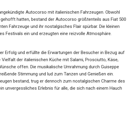
er angekündigte Autocorso mit italienischen Fahrzeugen. Obwohl
s gehofft hatten, bestand der Autocorso größtenteils aus Fiat 500
en Fahrzeuge und ihr nostalgisches Flair spürbar. Die kleinen
des Festivals ein und erzeugten eine reizvolle Atmosphäre.
ller Erfolg und erfüllte die Erwartungen der Besucher in Bezug auf
ielfalt der italienischen Küche mit Salami, Prosciutto, Käse,
ne Wünsche offen. Die musikalische Umrahmung durch Guiseppe
treißende Stimmung und lud zum Tanzen und Genießen ein.
zeugen bestand, trug er dennoch zum nostalgischen Charme des
 ein unvergessliches Erlebnis für alle, die sich nach einem Hauch