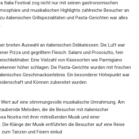
lla Italia Festival zog nicht nur mit seinen gastronomischen
tmosphäre und musikalischen Highlights zahlreiche Besucher an.
 italienischen Grillspezialitäten und Pasta-Gerichten war alles
.
iner breiten Auswahl an italienischen Delikatessen. Die Luft war
ner Pizza und gegrilltem Fleisch. Salami und Prosciutto, fein
ischliebhaber. Eine Vielzahl von Käsesorten wie Parmigiano
ekenner höher schlagen. Die Pasta-Gerichte wurden mit frischen
italienisches Geschmackserlebnis. Ein besonderer Höhepunkt war
t Leidenschaft und Können zubereitet wurden.
oßen Wert auf eine stimmungsvolle musikalische Umrahmung. Am
zaubernde Melodien, die die Besucher mit italienischer
sa Nostra mit ihrer mitreißenden Musik und einer
Die Klänge der Musik entführten die Besucher auf eine Reise
e zum Tanzen und Feiern einlud.