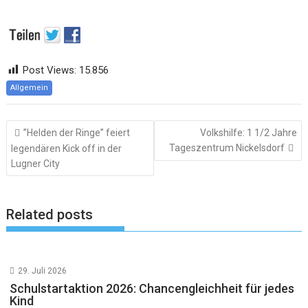
Post Views:
15.856
Allgemein
Beitragsnavigation
”Helden der Ringe” feiert
Volkshilfe: 1 1/2 Jahre
Tageszentrum Nickelsdorf
legendären Kick off in der
Lugner City
Related posts
29. Juli 2026
Schulstartaktion 2026: Chancengleichheit für jedes
Kind