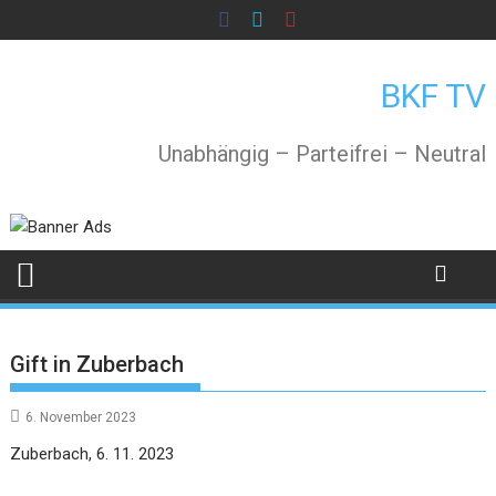
Skip
to
content
BKF TV
Unabhängig – Parteifrei – Neutral
Gift in Zuberbach
6. November 2023
Zuberbach, 6. 11. 2023