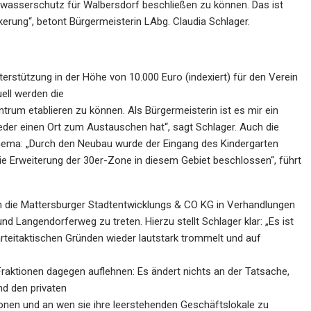
hwasserschutz für Walbersdorf beschließen zu können. Das ist
ung“, betont Bürgermeisterin LAbg. Claudia Schlager.
terstützung in der Höhe von 10.000 Euro (indexiert) für den Verein
uell werden die
trum etablieren zu können. Als Bürgermeisterin ist es mir ein
eder einen Ort zum Austauschen hat“, sagt Schlager. Auch die
Thema: „Durch den Neubau wurde der Eingang des Kindergarten
e Erweiterung der 30er-Zone in diesem Gebiet beschlossen“, führt
n die Mattersburger Stadtentwicklungs & CO KG in Verhandlungen
 Langendorferweg zu treten. Hierzu stellt Schlager klar: „Es ist
rteitaktischen Gründen wieder lautstark trommelt und auf
Fraktionen dagegen auflehnen: Es ändert nichts an der Tatsache,
nd den privaten
ionen und an wen sie ihre leerstehenden Geschäftslokale zu