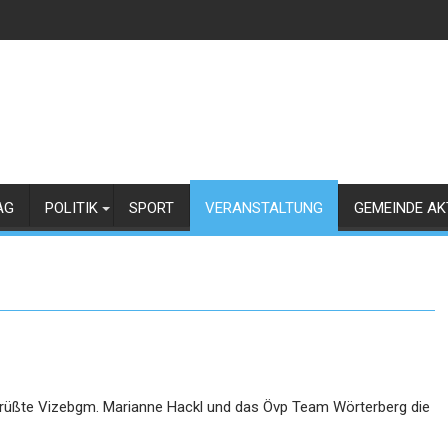
AG
POLITIK
SPORT
VERANSTALTUNG
GEMEINDE AK
grüßte Vizebgm. Marianne Hackl und das Övp Team Wörterberg die