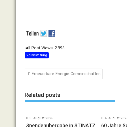
Post Views:
2.993
Veranstaltung
Beitragsnavigation
Erneuerbare-Energie-Gemeinschaften
Related posts
8. August 2026
4. August 202
Spendenübergabe in STINATZ
60 Jahre Sc