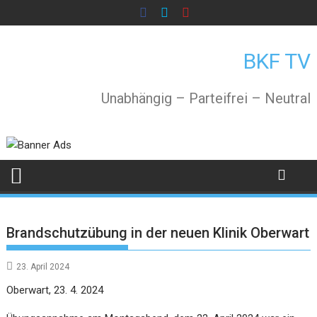
Skip
to
content
BKF TV
Unabhängig – Parteifrei – Neutral
Brandschutzübung in der neuen Klinik Oberwart
23. April 2024
Oberwart, 23. 4. 2024