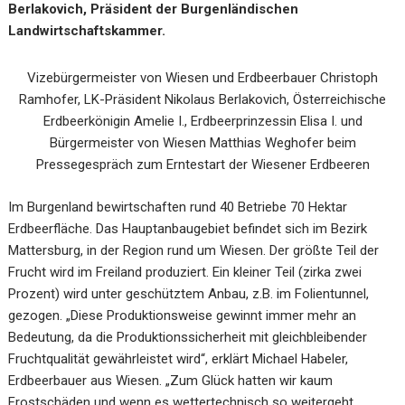
Berlakovich, Präsident der Burgenländischen
Landwirtschaftskammer.
Vizebürgermeister von Wiesen und Erdbeerbauer Christoph
Ramhofer, LK-Präsident Nikolaus Berlakovich, Österreichische
Erdbeerkönigin Amelie I., Erdbeerprinzessin Elisa I. und
Bürgermeister von Wiesen Matthias Weghofer beim
Pressegespräch zum Erntestart der Wiesener Erdbeeren
Im Burgenland bewirtschaften rund 40 Betriebe 70 Hektar
Erdbeerfläche. Das Hauptanbaugebiet befindet sich im Bezirk
Mattersburg, in der Region rund um Wiesen. Der größte Teil der
Frucht wird im Freiland produziert. Ein kleiner Teil (zirka zwei
Prozent) wird unter geschütztem Anbau, z.B. im Folientunnel,
gezogen. „Diese Produktionsweise gewinnt immer mehr an
Bedeutung, da die Produktionssicherheit mit gleichbleibender
Fruchtqualität gewährleistet wird“, erklärt Michael Habeler,
Erdbeerbauer aus Wiesen. „Zum Glück hatten wir kaum
Frostschäden und wenn es wettertechnisch so weitergeht,