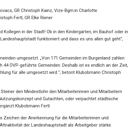
Kovacs, GR Christoph Kainz, Vize-Bgm.in Charlotte
toph Fertl, GR Elke Riener
d Kollegen in der Stadt! Ob in den Kindergärten, im Bauhof oder in
 Landeshauptstadt funktioniert und dass es uns allen gut geht“,
Gemeinden umgesetzt. „Von 171 Gemeinden im Burgenland zahlen
h 44 ÖVP-geführte Gemeinden. Deshalb ist es endlich an der Zeit,
hlung für alle umgesetzt wird “, betont Klubobmann Christoph
teiner den Mindestlohn den Mitarbeiterinnen und Mitarbeitern
 Nutzungskonzept und Gutachten, oder verpachtet städtische
ergänzt Klubobmann Fertl.
es Zeichen der Anerkennung für die Mitarbeiterinnen und
 Attraktivität der Landeshauptstadt als Arbeitgeber stärke.