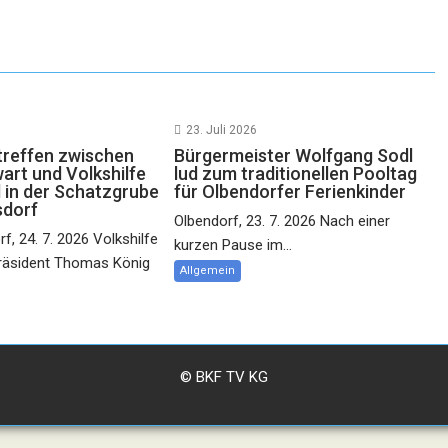
23. Juli 2026
reffen zwischen
Bürgermeister Wolfgang Sodl
rt und Volkshilfe
lud zum traditionellen Pooltag
 in der Schatzgrube
für Olbendorfer Ferienkinder
sdorf
Olbendorf, 23. 7. 2026 Nach einer
f, 24. 7. 2026 Volkshilfe
kurzen Pause im...
räsident Thomas König
Allgemein
© BKF TV KG