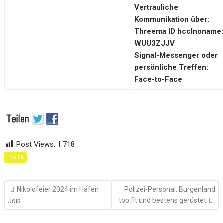
Vertrauliche
Kommunikation über:
Threema ID hcclnoname
WUU3ZJJV
Signal-Messenger oder
persönliche Treffen:
Face-to-Face
Post Views:
1.718
Politik
Beitragsnavigation
Nikolofeier 2024 im Hafen
Polizei-Personal: Burgenland
top fit und bestens gerüstet
Jois