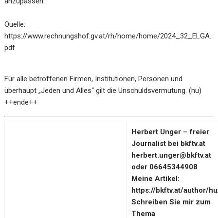
anzupassen.
Quelle:
https://www.rechnungshof.gv.at/rh/home/home/2024_32_ELGA.
pdf
Für alle betroffenen Firmen, Institutionen, Personen und
überhaupt „Jeden und Alles“ gilt die Unschuldsvermutung. (hu)
++ende++
Herbert Unger – freier
Journalist bei bkftv.at
herbert.unger@bkftv.at
oder 06645344908
Meine Artikel:
https://bkftv.at/author/hu
Schreiben Sie mir zum
Thema