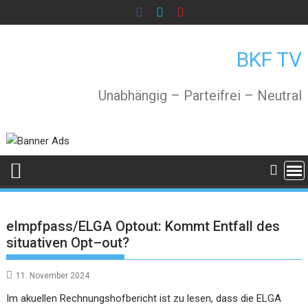
Skip
to
content
BKF TV
Unabhängig – Parteifrei – Neutral
eImpfpass/ELGA Optout: Kommt Entfall des
situativen Opt–out?
11. November 2024
Im akuellen Rechnungshofbericht ist zu lesen, dass die ELGA