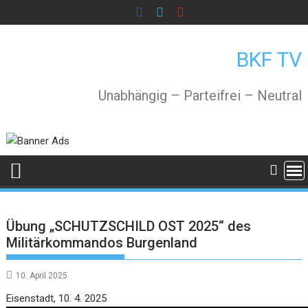
Skip
to
content
BKF TV
Unabhängig – Parteifrei – Neutral
Übung „SCHUTZSCHILD OST 2025“ des
Militärkommandos Burgenland
10. April 2025
Video
Eisenstadt, 10. 4. 2025