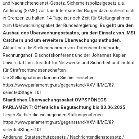
und Nachrichtendienst-Gesetz, Sicherheitspolizeigesetz u.a.,
Änderung (8/ME) vor. Das Interesse der Bürger dazu scheint sich
in Grenzen zu halten. 14 Tage ist noch Zeit für Stellungnahmen
zum Überwachungspaket der Bundesregierung.
Es geht um den
Ausbau des Überwachungsstaates, um den Einsatz von IMSI
Catchern und um erweitere Überwachungsmethoden.
Aktuell neu die Stellungnahmen von: Datenschutzbehörde,
Rechnungshof, Bischofskonferenz und der Johannes Kepler
Universität Linz; Institut für Netzwerke und Sicherheit und Institut
für Strafrechtswissenschaften.
Die Stellungnahmen können Sie hier einsehen:
https://www.parlament.gv.at/gegenstand/XXVIII/ME/8?
selectedStage=101
Staatliches Überwachungspaket ÖVPSPÖNEOS
PARLAMENT: Öffentliche Begutachtung bis 03.06.2025
Lesen Sie hier die einlangenden Stellungenahmen:
https://www.parlament.gv.at/gegenstand/XXVIII/ME/8?
selectedStage=101
Änderung: Staatsschutzgesetz / Nachrichtendienstgesetz /