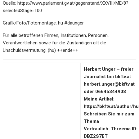
Quelle:
https://www.parlament.gv.at/gegenstand/XXVIII/ME/8?
selectedStage=100
Grafik/Foto/Fotomontage: hu #daunger
Für alle betroffenen Firmen, Institutionen, Personen,
Verantwortlichen sowie für die Zuständigen gilt die
Unschuldsvermutung. (hu) ++ende++
Herbert Unger – freier
Journalist bei bkftv.at
herbert.unger@bkftv.at
oder 06645344908
Meine Artikel:
https://bkftv.at/author/hu
Schreiben Sie mir zum
Thema
Vertraulich: Threema ID:
DBZ2S7ET