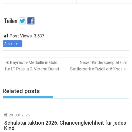
Post Views:
3.537
Allgemein
Beitragsnavigation
Bayreuth-Medaille in Gold
Neuer Kinderspielplatz im
für LT-Präs. a.D. Verena Dunst
Sattlerpark offiziell eröffnet
Related posts
29. Juli 2026
Schulstartaktion 2026: Chancengleichheit für jedes
Kind