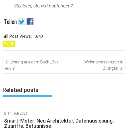
Staatsregisterverknüpfungen?
Post Views:
1.640
Politik
Beitragsnavigation
Lesung aus dem Buch „Das
Weihnachtskonzert in
Zillingtal
Heim“
Related posts
14. Juli 2026
Smart-Meter: Neu Architektur, Datenauslesung,
Zugriffe, Befugnisse