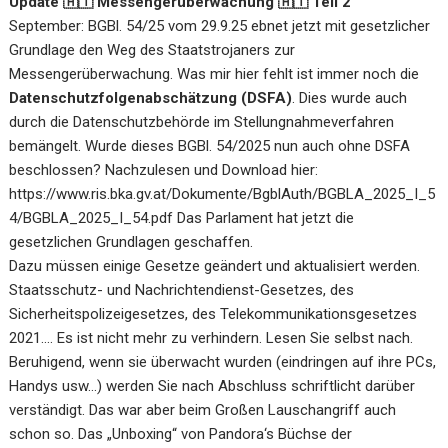
Update 🇦🇹 Messengerüberwachung 🇦🇹 Teil 2
September: BGBl. 54/25 vom 29.9.25 ebnet jetzt mit gesetzlicher
Grundlage den Weg des Staatstrojaners zur
Messengerüberwachung. Was mir hier fehlt ist immer noch die
Datenschutzfolgenabschätzung (DSFA)
. Dies wurde auch
durch die Datenschutzbehörde im Stellungnahmeverfahren
bemängelt. Wurde dieses BGBl. 54/2025 nun auch ohne DSFA
beschlossen? Nachzulesen und Download hier:
https://www.ris.bka.gv.at/Dokumente/BgblAuth/BGBLA_2025_I_5
4/BGBLA_2025_I_54.pdf
Das Parlament hat jetzt die
gesetzlichen Grundlagen geschaffen.
Dazu müssen einige Gesetze geändert und aktualisiert werden.
Staatsschutz- und Nachrichtendienst-Gesetzes, des
Sicherheitspolizeigesetzes, des Telekommunikationsgesetzes
2021…. Es ist nicht mehr zu verhindern. Lesen Sie selbst nach.
Beruhigend, wenn sie überwacht wurden (eindringen auf ihre PCs,
Handys usw…) werden Sie nach Abschluss schriftlicht darüber
verständigt. Das war aber beim Großen Lauschangriff auch
schon so. Das „Unboxing“ von Pandora‘s Büchse der