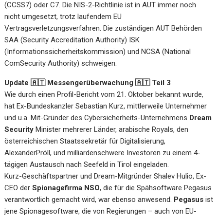
(CCSS7) oder C7. Die NIS-2-Richtlinie ist in AUT immer noch
nicht umgesetzt, trotz laufendem EU
Vertragsverletzungsverfahren. Die zuständigen AUT Behörden
SAA (Security Accreditation Authority) ISK
(Informationssicherheitskommission) und NCSA (National
ComSecurity Authority) schweigen.
Update 🇦🇹 Messengerüberwachung 🇦🇹 Teil 3
Wie durch einen Profil-Bericht vom 21. Oktober bekannt wurde,
hat Ex-Bundeskanzler Sebastian Kurz, mittlerweile Unternehmer
und u.a. Mit-Gründer des Cybersicherheits-Unternehmens
Dream
Security
Minister mehrerer Länder, arabische Royals, den
österreichischen Staatssekretär für Digitalisierung,
AlexanderPröll, und milliardenschwere Investoren zu einem 4-
tägigen Austausch nach Seefeld in Tirol eingeladen.
Kurz-Geschäftspartner und Dream-Mitgründer Shalev Hulio, Ex-
CEO der
Spionagefirma NSO
, die für die Spähsoftware Pegasus
verantwortlich gemacht wird, war ebenso anwesend.
Pegasus
ist
jene Spionagesoftware, die von Regierungen – auch von EU-