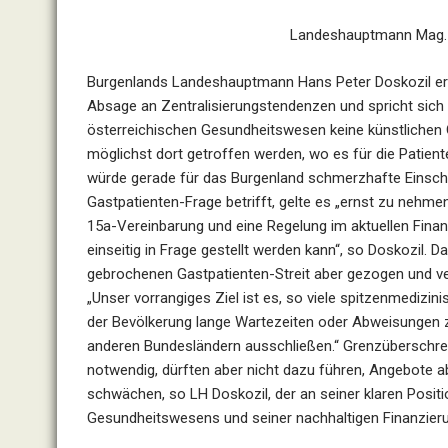
Landeshauptmann Mag. 
Burgenlands Landeshauptmann Hans Peter Doskozil ern
Absage an Zentralisierungstendenzen und spricht sich
österreichischen Gesundheitswesen keine künstlichen
möglichst dort getroffen werden, wo es für die Patient
würde gerade für das Burgenland schmerzhafte Einschn
Gastpatienten-Frage betrifft, gelte es „ernst zu nehmen
15a-Vereinbarung und eine Regelung im aktuellen Finan
einseitig in Frage gestellt werden kann“, so Doskozil
gebrochenen Gastpatienten-Streit aber gezogen und ve
„Unser vorrangiges Ziel ist es, so viele spitzenmedizi
der Bevölkerung lange Wartezeiten oder Abweisungen z
anderen Bundesländern ausschließen.“ Grenzüberschre
notwendig, dürften aber nicht dazu führen, Angebote a
schwächen, so LH Doskozil, der an seiner klaren Positi
Gesundheitswesens und seiner nachhaltigen Finanzier