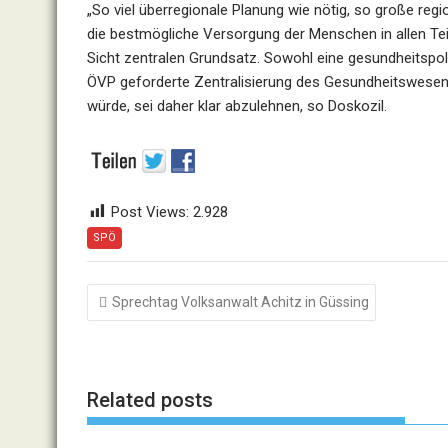
„So viel überregionale Planung wie nötig, so große re
die bestmögliche Versorgung der Menschen in allen Teil
Sicht zentralen Grundsatz. Sowohl eine gesundheitspoli
ÖVP geforderte Zentralisierung des Gesundheitswesens
würde, sei daher klar abzulehnen, so Doskozil.
Post Views:
2.928
SPÖ
Beitragsnavigation
Sprechtag Volksanwalt Achitz in Güssing
Related posts