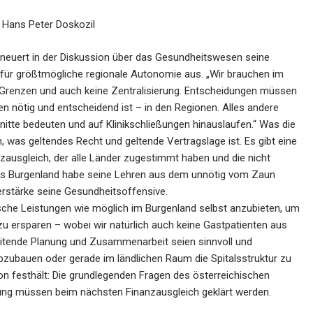
Hans Peter Doskozil
euert in der Diskussion über das Gesundheitswesen seine
 für größtmögliche regionale Autonomie aus. „Wir brauchen im
 Grenzen und auch keine Zentralisierung. Entscheidungen müssen
en nötig und entscheidend ist – in den Regionen. Alles andere
itte bedeuten und auf Klinikschließungen hinauslaufen.“ Was die
, was geltendes Recht und geltende Vertragslage ist. Es gibt eine
zausgleich, der alle Länder zugestimmt haben und die nicht
. Das Burgenland habe seine Lehren aus dem unnötig vom Zaun
rstärke seine Gesundheitsoffensive.
nische Leistungen wie möglich im Burgenland selbst anzubieten, um
u ersparen – wobei wir natürlich auch keine Gastpatienten aus
itende Planung und Zusammenarbeit seien sinnvoll und
bzubauen oder gerade im ländlichen Raum die Spitalsstruktur zu
on festhält: Die grundlegenden Fragen des österreichischen
ung müssen beim nächsten Finanzausgleich geklärt werden.