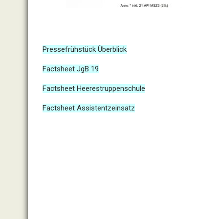
Pressefrühstück Überblick
Factsheet JgB 19
Factsheet Heerestruppenschule
Factsheet Assistentzeinsatz