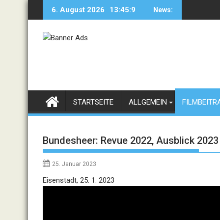
Skip
6. August 2026
13:45:9
News:
to
content
STARTSEITE
ALLGEMEIN
FILMBEITR
Bundesheer: Revue 2022, Ausblick 2023
25. Januar 2023
Video
Eisenstadt, 25. 1. 2023
Player