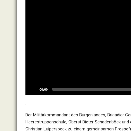
00:00
.
Der Militärkommandant des Burgenlandes, Brigadier 
Heerestruppenschule, Oberst Dieter Schadenböck und 
Christian Luipersbeck zu einem gemeinsamen Pressefrü