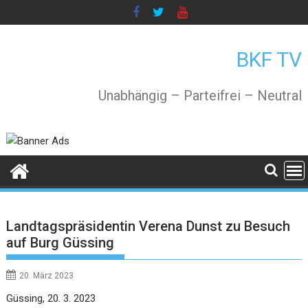
Skip
to
content
BKF TV
Unabhängig – Parteifrei – Neutral
Landtagspräsidentin Verena Dunst zu Besuch
auf Burg Güssing
20. März 2023
Güssing, 20. 3. 2023