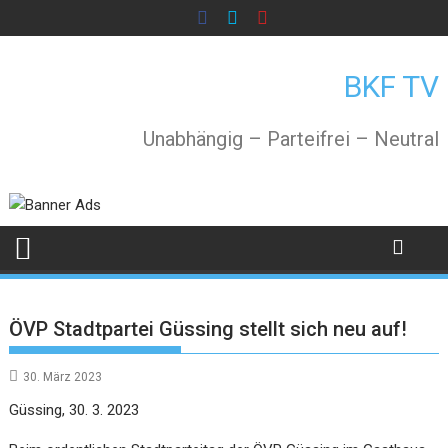
Skip
to
content
BKF TV
Unabhängig – Parteifrei – Neutral
ÖVP Stadtpartei Güssing stellt sich neu auf!
30. März 2023
Güssing, 30. 3. 2023