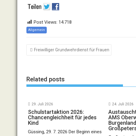
Post Views:
14.718
Allgemein
Beitragsnavigation
Freiwilliger Grundwehrdienst für Frauen
Related posts
29. Juli 2026
24. Juli 2026
Schulstartaktion 2026:
Austauscht
Chancengleichheit für jedes
AMS Oberwa
Kind
Burgenland
Großpeter
Güssing, 29. 7. 2026 Der Beginn eines