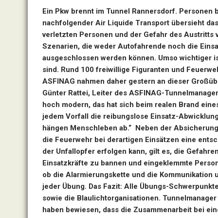
Ein Pkw brennt im Tunnel Rannersdorf. Personen be
nachfolgender Air Liquide Transport übersieht da
verletzten Personen und der Gefahr des Austritts 
Szenarien, die weder Autofahrende noch die Einsat
ausgeschlossen werden können. Umso wichtiger ist 
sind. Rund 100 freiwillige Figuranten und Feuerwe
ASFINAG nahmen daher gestern an dieser Großübu
Günter Rattei, Leiter des ASFINAG-Tunnelmanagem
hoch modern, das hat sich beim realen Brand eine
jedem Vorfall die reibungslose Einsatz-Abwicklun
hängen Menschleben ab.“ Neben der Absicherung v
die Feuerwehr bei derartigen Einsätzen eine ents
der Unfallopfer erfolgen kann, gilt es, die Gefahr
Einsatzkräfte zu bannen und eingeklemmte Person
ob die Alarmierungskette und die Kommunikation un
jeder Übung. Das Fazit: Alle Übungs-Schwerpunkte
sowie die Blaulichtorganisationen. Tunnelmanager R
haben bewiesen, dass die Zusammenarbeit bei eine