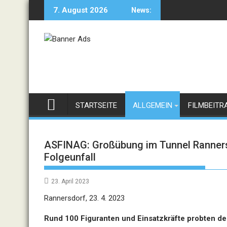
Skip
7. August 2026
News:
to
content
STARTSEITE
ALLGEMEIN
FILMBEITR
ASFINAG: Großübung im Tunnel Ranners
Folgeunfall
23. April 2023
Rannersdorf, 23. 4. 2023
Rund 100 Figuranten und Einsatzkräfte probten den