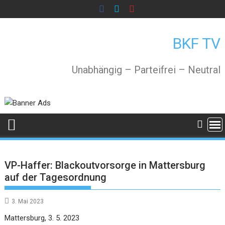
Skip
to
content
BKF TV
Unabhängig – Parteifrei – Neutral
VP-Haffer: Blackoutvorsorge in Mattersburg
auf der Tagesordnung
3. Mai 2023
Mattersburg, 3. 5. 2023