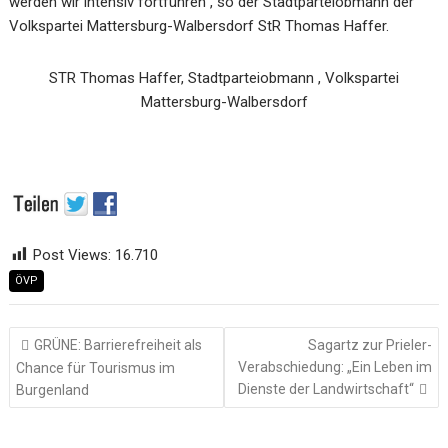
werden wir intensiv fortführen“, so der Stadtparteiobmann der
Volkspartei Mattersburg-Walbersdorf StR Thomas Haffer.
STR Thomas Haffer, Stadtparteiobmann , Volkspartei
Mattersburg-Walbersdorf
Post Views:
16.710
ÖVP
Beitragsnavigation
GRÜNE: Barrierefreiheit als
Sagartz zur Prieler-
Verabschiedung: „Ein Leben im
Chance für Tourismus im
Dienste der Landwirtschaft“
Burgenland