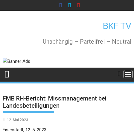
Skip
to
content
BKF TV
Unabhängig – Parteifrei – Neutral
FMB RH-Bericht: Missmanagement bei
Landesbeteiligungen
12. Mai 2023
Eisenstadt, 12. 5. 2023