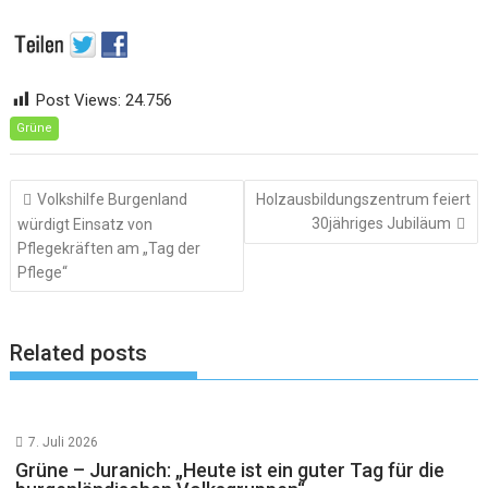
Post Views:
24.756
Grüne
Beitragsnavigation
Volkshilfe Burgenland
Holzausbildungszentrum feiert
30jähriges Jubiläum
würdigt Einsatz von
Pflegekräften am „Tag der
Pflege“
Related posts
7. Juli 2026
Grüne – Juranich: „Heute ist ein guter Tag für die