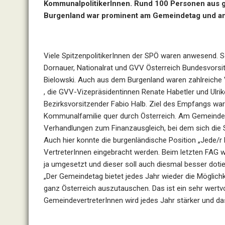
KommunalpolitikerInnen. Rund 100 Personen aus g
Burgenland war prominent am Gemeindetag und a
Viele SpitzenpolitikerInnen der SPÖ waren anwesend. S
Dornauer, Nationalrat und GVV Österreich Bundesvorsi
Bielowski. Auch aus dem Burgenland waren zahlreiche
, die GVV-Vizepräsidentinnen Renate Habetler und Ulr
Bezirksvorsitzender Fabio Halb. Ziel des Empfangs wa
Kommunalfamilie quer durch Österreich. Am Gemeindet
Verhandlungen zum Finanzausgleich, bei dem sich die
Auch hier konnte die burgenländische Position „Jede/r 
VertreterInnen eingebracht werden. Beim letzten FAG
ja umgesetzt und dieser soll auch diesmal besser doti
„Der Gemeindetag bietet jedes Jahr wieder die Möglich
ganz Österreich auszutauschen. Das ist ein sehr wertv
GemeindevertreterInnen wird jedes Jahr stärker und das