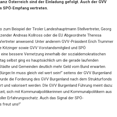
anz Österreich sind der Einladung gefolgt. Auch der GVV
m SPÖ-Empfang vertreten.
o zum Beispiel der Tiroler Landeshauptmann Stellvertreter, Georg
tzender Andreas Kollross oder die EU Abgeordnete Theresa
 Vertreter anwesend. Unter anderem GVV-Präsident Erich Trummer
ike Kitzinger sowie GVV Vorstandsmitglied und SPÖ
r eine bessere Vernetzung innerhalb der sozialdemokratischen
ag selbst ging es hauptsächlich um die gerade laufenden
 Städte und Gemeinden deutlich mehr Geld vom Bund erwarten.
Bürger/in muss gleich viel wert sein!“ seitens der GVV Burgenland
 wurde die Forderung des GVV Burgenland nach dem Strukturfonds
ert und valorisert werden. DIe GVV Burgenland Führung meint dazu:
keit, sich mit Kommunalpolitikerinnen und Kommunalpolitikern aus
oller Erfahrungsschatz. Auch das Signal der SPÖ-
 freut uns!“