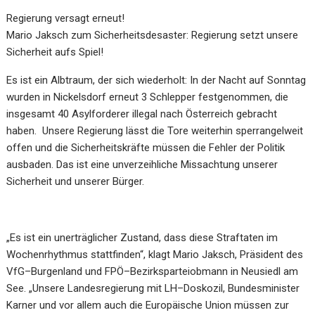
Regierung versagt erneut
!
Mario Jaksch zum Sicherheitsdesaster: Regierung setzt unsere
Sicher
heit aufs Spiel!
Es ist ein Albtraum, der sich wiederholt: In der Nacht auf Sonntag
wurden in Nickelsdorf erneut 3
Schlepper festgenommen, die
insgesamt 40 Asylforderer illegal nach Österreich gebracht
haben. Unsere
Regierung lässt die Tore weiterhin sperrangelweit
offen u
nd die Sicherheitskräfte müssen die Fehler der
Politik
ausbaden. Das ist eine unverzeihliche Missachtung unserer
Sicherheit und unserer Bürger.
„Es ist ein unerträglicher Zustand, dass diese Straftaten im
Wochenrhythmus stattfinden“, klagt Mario
Jaksch, P
räsident des
VfG
–
Burgenland und FPÖ
–
Bezirksparteiobmann in Neusiedl am
See.
„
Unsere
Landesregierung mit LH
–
Doskozil, Bundesminister
Karner und vor allem auch die Europäische Union
müssen zur