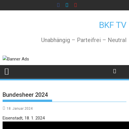
Skip
to
content
BKF TV
Unabhängig – Parteifrei – Neutral
Bundesheer 2024
18. Januar 2024
Video
Eisenstadt, 18. 1. 2024
Player