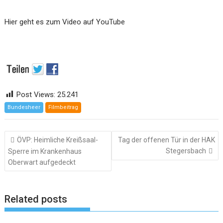
Hier geht es zum Video auf YouTube
Post Views:
25.241
Bundesheer
Filmbeitrag
Beitragsnavigation
ÖVP: Heimliche Kreißsaal-
Tag der offenen Tür in der HAK
Stegersbach
Sperre im Krankenhaus
Oberwart aufgedeckt
Related posts