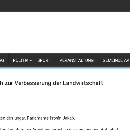
AG
POLITIK
SPORT
VERANSTALTUNG
GEMEINDE AK
h zur Verbesserung der Landwirtschaft
nten des ungar. Parlaments István Jakab.
fand gestern ein Arbeitsgespräch in der ungarischen Botschaft