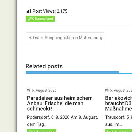
Post Views:
2.175
LWK Burgenland
Beitragsnavigation
Oster-Shoppingaktion in Mattersburg
Related posts
6. August 2026
5. August 20
Paradeiser aus heimischem
Berlakovic
Anbau: Frische, die man
braucht Dü
schmeckt!
Maßnahme
Podersdorf, 6. 8. 2026 Am 8. August,
Trausdorf, 5.
dem Tag...
aus. Im...
LWK Burgenland
LWK Burgenlan