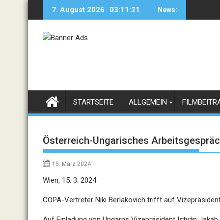
Skip
7. August 2026
03:11:21
News:
to
content
STARTSEITE
ALLGEMEIN
FILMBEITR
Österreich-Ungarisches Arbeitsgespräc
15. März 2024
Wien, 15. 3. 2024
COPA-Vertreter Niki Berlakovich trifft auf Vizepräside
Auf Einladung von Ungarns Vizepräsident István Jakab 