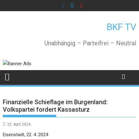
Skip
to
content
BKF TV
Unabhängig – Parteifrei – Neutral
Finanzielle Schieflage im Burgenland:
Volkspartei fordert Kassasturz
22. April 2024
Eisenstadt, 22. 4. 2024