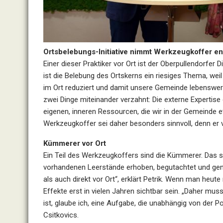
Ortsbelebungs-Initiative nimmt Werkzeugkoffer e
Einer dieser Praktiker vor Ort ist der Oberpullendorfe
ist die Belebung des Ortskerns ein riesiges Thema, wei
im Ort reduziert und damit unsere Gemeinde lebenswert
zwei Dinge miteinander verzahnt: Die externe Experti
eigenen, inneren Ressourcen, die wir in der Gemeinde et
Werkzeugkoffer sei daher besonders sinnvoll, denn er v
Kümmerer vor Ort
Ein Teil des Werkzeugkoffers sind die Kümmerer. Das 
vorhandenen Leerstände erhoben, begutachtet und gen
als auch direkt vor Ort“, erklärt Petrik. Wenn man heu
Effekte erst in vielen Jahren sichtbar sein. „Daher mus
ist, glaube ich, eine Aufgabe, die unabhängig von der P
Csitkovics.