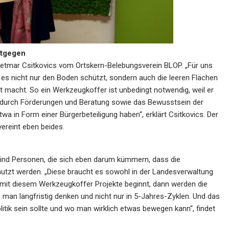
ntgegen
r Dietmar Csitkovics vom Ortskern-Belebungsverein BLOP. „Für uns
l es nicht nur den Boden schützt, sondern auch die leeren Flächen
 macht. So ein Werkzeugkoffer ist unbedingt notwendig, weil er
se durch Förderungen und Beratung sowie das Bewusstsein der
wa in Form einer Bürgerbeteiligung haben“, erklärt Csitkovics. Der
ereint eben beides.
sind Personen, die sich eben darum kümmern, dass die
utzt werden. „Diese braucht es sowohl in der Landesverwaltung
te mit diesem Werkzeugkoffer Projekte beginnt, dann werden die
s man langfristig denken und nicht nur in 5-Jahres-Zyklen. Und das
olitik sein sollte und wo man wirklich etwas bewegen kann“, findet