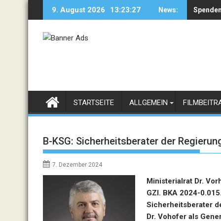
Skip
9. August 2026
13:23:29
News:
Spenden
Paradei
to
content
STARTSEITE
ALLGEMEIN
FILMBEITR
B-KSG: Sicherheitsberater der Regierun
7. Dezember 2024
Ministerialrat Dr. V
GZl. BKA 2024-0.015.
Sicherheitsberater d
Dr. Vohofer als Gener