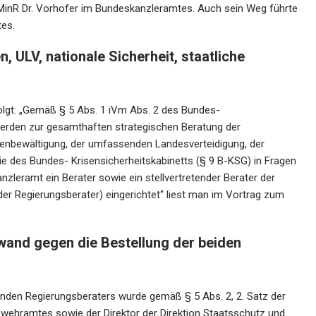
 MinR Dr. Vorhofer im Bundeskanzleramtes. Auch sein Weg führte
tes.
, ULV, nationale Sicherheit, staatliche
folgt: „Gemäß § 5 Abs. 1 iVm Abs. 2 des Bundes-
 werden zur gesamthaften strategischen Beratung der
senbewältigung, der umfassenden Landesverteidigung, der
wie des Bundes- Krisensicherheitskabinetts (§ 9 B-KSG) in Fragen
zleramt ein Berater sowie ein stellvertretender Berater der
der Regierungsberater) eingerichtet“ liest man im Vortrag zum
wand gegen die Bestellung der beiden
nden Regierungsberaters wurde gemäß § 5 Abs. 2, 2. Satz der
bwehramtes sowie der Direktor der Direktion Staatsschutz und