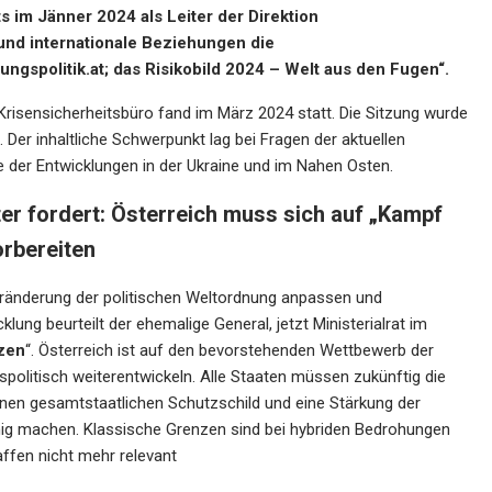
ts im Jänner 2024 als Leiter der Direktion
 und internationale Beziehungen die
ungspolitik.at
; das Risikobild 2024 – Welt aus den Fugen“.
Krisensicherheitsbüro fand im März 2024 statt. Die Sitzung wurde
t. Der inhaltliche Schwerpunkt lag bei Fragen der aktuellen
ge der Entwicklungen in der Ukraine und im Nahen Osten.
er fordert: Österreich muss sich auf „Kampf
orbereiten
eränderung der politischen Weltordnung anpassen und
klung beurteilt der ehemalige General, jetzt Ministerialrat im
nzen
“. Österreich ist auf den bevorstehenden Wettbewerb der
spolitisch weiterentwickeln. Alle Staaten müssen zukünftig die
rnen gesamtstaatlichen Schutzschild und eine Stärkung der
ähig machen. Klassische Grenzen sind bei hybriden Bedrohungen
ffen nicht mehr relevant