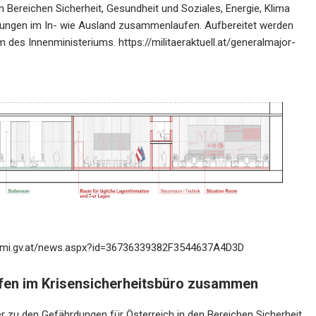
n Bereichen Sicherheit, Gesundheit und Soziales, Energie, Klima
lungen im In- wie Ausland zusammenlaufen. Aufbereitet werden
um des Innenministeriums.
https://militaeraktuell.at/generalmajor-
bmi.gv.at/news.aspx?id=36736339382F3544637A4D3D
aufen im Krisensicherheitsbüro zusammen
der zu den Gefährdungen für Österreich in den Bereichen Sicherheit,