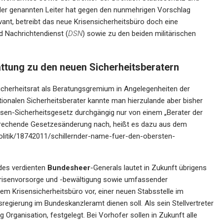
der genannten Leiter hat gegen den nunmehrigen Vorschlag
ant, betreibt das neue Krisensicherheitsbüro doch eine
nd Nachrichtendienst (
DSN
) sowie zu den beiden militärischen
ttung zu den neuen Sicherheitsberatern
Sicherheitsrat als Beratungsgremium in Angelegenheiten der
ationalen Sicherheitsberater kannte man hierzulande aber bisher
risen-Sicherheitsgesetz durchgängig nur von einem „Berater der
prechende Gesetzesänderung nach, heißt es dazu aus dem
npolitik/18742011/schillernder-name-fuer-den-obersten-
 des verdienten
Bundesheer
-Generals lautet in Zukunft übrigens
 Krisenvorsorge und -bewältigung sowie umfassender
dem Krisensicherheitsbüro vor, einer neuen Stabsstelle im
egierung im Bundeskanzleramt dienen soll. Als sein Stellvertreter
g Organisation, festgelegt. Bei Vorhofer sollen in Zukunft alle