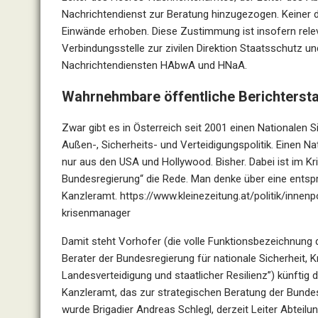
Nachrichtendienst zur Beratung hinzugezogen. Keiner 
Einwände erhoben. Diese Zustimmung ist insofern relev
Verbindungsstelle zur zivilen Direktion Staatsschutz u
Nachrichtendiensten HAbwA und HNaA.
Wahrnehmbare öffentliche Berichtersta
Zwar gibt es in Österreich seit 2001 einen Nationalen 
Außen-, Sicherheits- und Verteidigungspolitik. Einen N
nur aus den USA und Hollywood. Bisher. Dabei ist im K
Bundesregierung“ die Rede. Man denke über eine ents
Kanzleramt.
https://www.kleinezeitung.at/politik/inne
krisenmanager
Damit steht Vorhofer (die volle Funktionsbezeichnung
Berater der Bundesregierung für nationale Sicherheit,
Landesverteidigung und staatlicher Resilienz”) künftig 
Kanzleramt, das zur strategischen Beratung der Bundesr
wurde Brigadier Andreas Schlegl, derzeit Leiter Abteilun