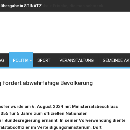
übergabe in STINATZ
ser aus heimischem Anbau: Frische, die man schmeckt!
AG
POLITIK
SPORT
VERANSTALTUNG
GEMEINDE AK
g fordert abwehrfähige Bevölkerung
orhofer wurde am 6. August 2024 mit Ministerratsbeschluss
355 für 5 Jahre zum offiziellen Nationalen
er Bundesregierung ernannt. In seiner Vorverwendung diente
alstabsoffizier im Verteidigungsministerium. Dort