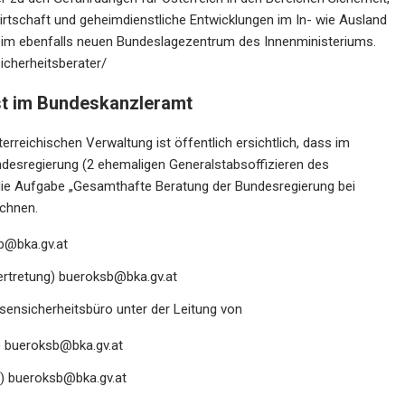
irtschaft und geheimdienstliche Entwicklungen im In- wie Ausland
 im ebenfalls neuen Bundeslagezentrum des Innenministeriums.
sicherheitsberater/
ist im Bundeskanzleramt
rreichischen Verwaltung ist öffentlich ersichtlich, dass im
ndesregierung (2 ehemaligen Generalstabsoffizieren des
die Aufgabe „Gesamthafte Beratung der Bundesregierung bei
ichnen.
b@bka.gv.at
vertretung)
bueroksb@bka.gv.at
isensicherheitsbüro unter der Leitung von
)
bueroksb@bka.gv.at
g)
bueroksb@bka.gv.at