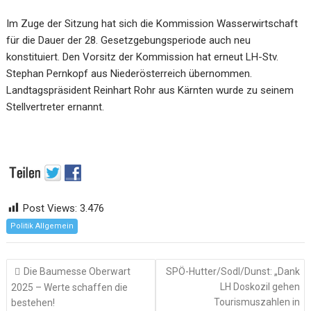
Im Zuge der Sitzung hat sich die Kommission Wasserwirtschaft
für die Dauer der 28. Gesetzgebungsperiode auch neu
konstituiert. Den Vorsitz der Kommission hat erneut LH-Stv.
Stephan Pernkopf aus Niederösterreich übernommen.
Landtagspräsident Reinhart Rohr aus Kärnten wurde zu seinem
Stellvertreter ernannt.
Post Views:
3.476
Politik Allgemein
Beitragsnavigation
Die Baumesse Oberwart
SPÖ-Hutter/Sodl/Dunst: „Dank
LH Doskozil gehen
2025 – Werte schaffen die
Tourismuszahlen in
bestehen!