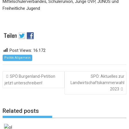
Mittelschülerverbandes, Schülerunion, Junge ÖVP, JUNOS und
Freiheitliche Jugend
Post Views:
16.172
Politik Allgemein
Beitragsnavigation
SPÖ Burgenland-Petition
SPÖ: Aktuelles zur
Landwirtschaftskammerwahl
jetzt unterschreiben!
2023
Related posts