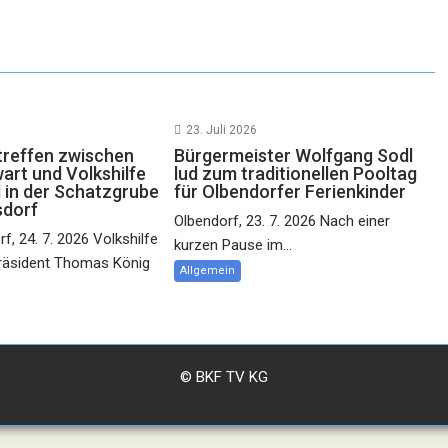
23. Juli 2026
reffen zwischen
Bürgermeister Wolfgang Sodl
rt und Volkshilfe
lud zum traditionellen Pooltag
 in der Schatzgrube
für Olbendorfer Ferienkinder
sdorf
Olbendorf, 23. 7. 2026 Nach einer
f, 24. 7. 2026 Volkshilfe
kurzen Pause im...
räsident Thomas König
Allgemein
© BKF TV KG