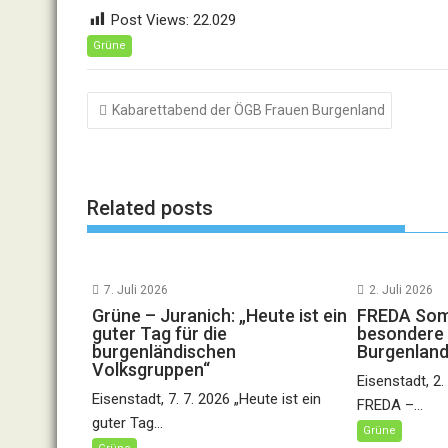
Post Views:
22.029
Grüne
Beitragsnavigation
Kabarettabend der ÖGB Frauen Burgenland
Related posts
7. Juli 2026
2. Juli 2026
Grüne – Juranich: „Heute ist ein
FREDA Som
guter Tag für die
besondere 
burgenländischen
Burgenlan
Volksgruppen“
Eisenstadt, 2.
Eisenstadt, 7. 7. 2026 „Heute ist ein
FREDA –...
guter Tag...
Grüne